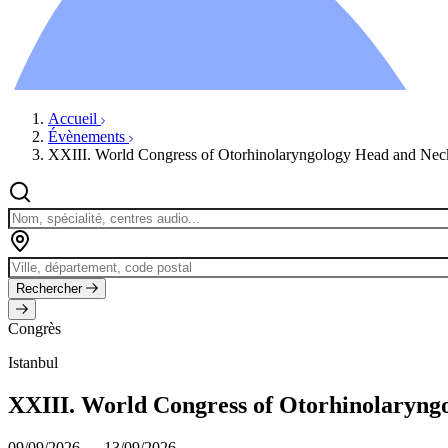
Ressources
Actualités
AuditionTV
Évènements
Accueil
Évènements
XXIII. World Congress of Otorhinolaryngology Head and Nec
Rechercher
Congrès
Istanbul
XXIII. World Congress of Otorhinolaryng
09/09/2026 → 13/09/2026