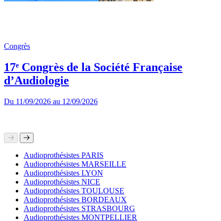
Congrès
17ᵉ Congrès de la Société Française
d’Audiologie
Du
11/09/2026
au
12/09/2026
Audioprothésistes PARIS
Audioprothésistes MARSEILLE
Audioprothésistes LYON
Audioprothésistes NICE
Audioprothésistes TOULOUSE
Audioprothésistes BORDEAUX
Audioprothésistes STRASBOURG
Audioprothésistes MONTPELLIER