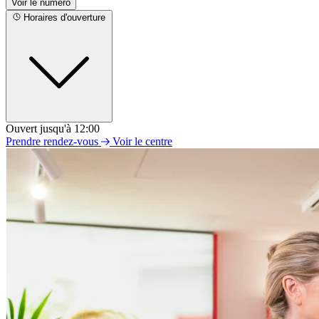
Voir le numéro
Horaires d'ouverture
Ouvert jusqu'à 12:00
Lundi
Prendre rendez-vous
Voir le centre
09h00 - 12h00
14h00 - 18h00
Mardi
09h00 - 12h00
14h00 - 18h00
Mercredi
09h00 - 12h00
14h00 - 18h00
Jeudi
09h00 - 12h00
14h00 - 18h00
Vendredi
09h00 - 12h00