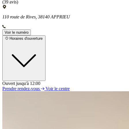
(39 avis)
110 route de Rives, 38140 APPRIEU
Voir le numéro
Horaires d'ouverture
Ouvert jusqu'à 12:00
Lundi
Prendre rendez-vous
Voir le centre
14h00 - 18h00
Mardi
09h00 - 12h00
14h00 - 18h00
Mercredi
09h00 - 12h00
14h00 - 18h00