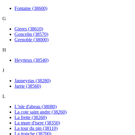
Fontaine (38600)
G
Gieres (38610)
Goncelin (38570)
Grenoble (38000)
H
Heyrieux (38540)
J
Janneyrias (38280)
Jarrie (38560)
L
L'isle d'abeau (38080)
La cote saint andre (38260)
La frette (38260)
La mure d'isere (38350)
La tour du pin (38110)
La tronche (38700)