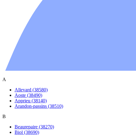
A
Allevard (38580)
Aoste (38490)
Apprieu (38140)
Arandon-passins (38510)
B
Beaurepaire (38270)
Biol (38690)