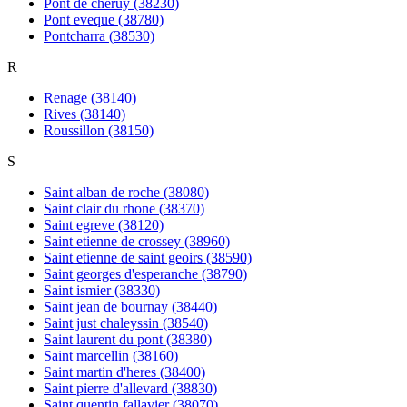
Pont de cheruy (38230)
Pont eveque (38780)
Pontcharra (38530)
R
Renage (38140)
Rives (38140)
Roussillon (38150)
S
Saint alban de roche (38080)
Saint clair du rhone (38370)
Saint egreve (38120)
Saint etienne de crossey (38960)
Saint etienne de saint geoirs (38590)
Saint georges d'esperanche (38790)
Saint ismier (38330)
Saint jean de bournay (38440)
Saint just chaleyssin (38540)
Saint laurent du pont (38380)
Saint marcellin (38160)
Saint martin d'heres (38400)
Saint pierre d'allevard (38830)
Saint quentin fallavier (38070)