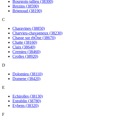
Bourgoin-jallieu (38300)
Brezins (38590)
Brignoud (38190)
C
Charavines (38850)
Charvieu-chavagneux (38230)
Chasse sur rhÔne (38670)
Chatte (38160)
Claix (38640)
Cremieu (38460)
Crolles (38920)
D
Dolomieu (38110)
Domene (38420)
E
Echirolles (38130)
Estrablin (38780)
Eybens (38320)
F