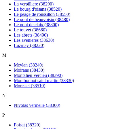
La verpilliere (38290)
Le bourg d'oisans (38520)
Le peage de roussillon (38550)
Le pont de beauvoisin (38480)
Le pont de claix (38800)
Le touvet (38660)
Les abrets (38490)
Les avenieres (38630)
Luzinay (38220)
M
Meylan (38240)
Moirans (38430)
Montalieu-vercieu (38390)
Montbonnot saint martin (38330)
Morestel (38510)
N
Nivolas vermelle (38300)
P
Poisat (38320)