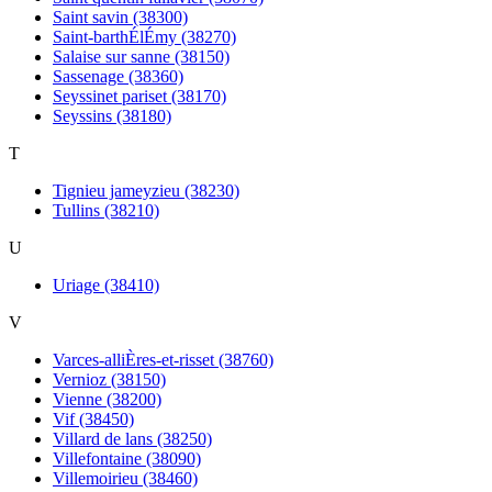
Saint savin (38300)
Saint-barthÉlÉmy (38270)
Salaise sur sanne (38150)
Sassenage (38360)
Seyssinet pariset (38170)
Seyssins (38180)
T
Tignieu jameyzieu (38230)
Tullins (38210)
U
Uriage (38410)
V
Varces-alliÈres-et-risset (38760)
Vernioz (38150)
Vienne (38200)
Vif (38450)
Villard de lans (38250)
Villefontaine (38090)
Villemoirieu (38460)