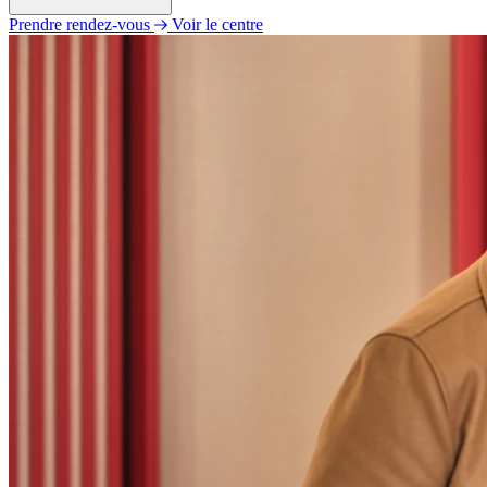
Prendre rendez-vous
Voir le centre
Lundi
Fermé
Mardi
14h00 - 18h00
Mercredi
Fermé
Jeudi
Fermé
Vendredi
09h00 - 12h00
Samedi
Fermé
Dimanche
Fermé