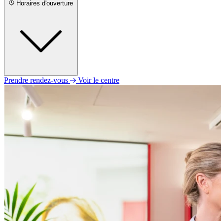
Horaires d'ouverture
Prendre rendez-vous
Voir le centre
Lundi
Fermé
Mardi
09h00 - 11h30
14h00 - 18h00
Mercredi
Fermé
Jeudi
Fermé
Vendredi
09h00 - 12h30
14h00 - 17h30
Samedi
Fermé
Dimanche