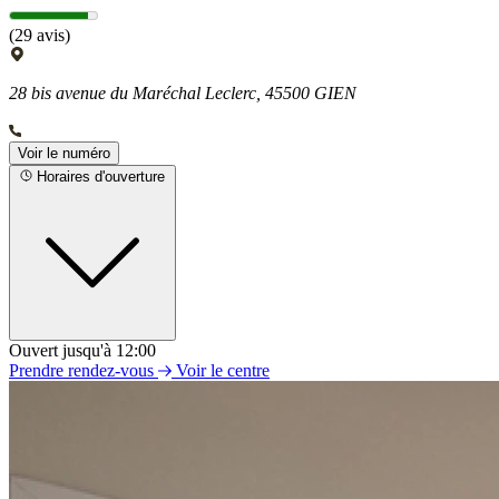
(29 avis)
28 bis avenue du Maréchal Leclerc, 45500 GIEN
Voir le numéro
Horaires d'ouverture
Ouvert jusqu'à 12:00
Lundi
Prendre rendez-vous
Voir le centre
09h00 - 12h00
14h00 - 18h00
Mardi
09h00 - 12h00
14h00 - 18h00
Mercredi