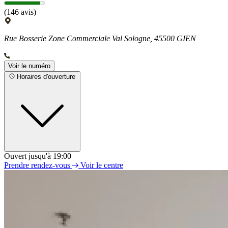
(146 avis)
Rue Bosserie Zone Commerciale Val Sologne, 45500 GIEN
Voir le numéro
Horaires d'ouverture
Ouvert jusqu'à 19:00
Lundi
Prendre rendez-vous
Voir le centre
09h00 - 19h00
Mardi
09h00 - 19h00
Mercredi
09h00 - 19h00
Jeudi