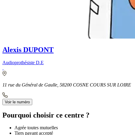
Alexis DUPONT
Audioprothésiste D.E
,
11 rue du Général de Gaulle, 58200 COSNE COURS SUR LOIRE
Leaflet
|
©
OpenStreetMap
contributors
Voir le numéro
+
Pourquoi choisir ce centre ?
−
Agrée toutes mutuelles
Tiers payant accepté