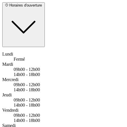
Non, A VOTRE ECOUTE ne propose pas encore de lien
depuis notre site internet pour prendre un rendez-vous en
Horaires d'ouverture
ligne.
Lundi
Fermé
Mardi
09h00 - 12h00
14h00 - 18h00
Mercredi
09h00 - 12h00
14h00 - 18h00
Jeudi
09h00 - 12h00
14h00 - 18h00
Vendredi
09h00 - 12h00
14h00 - 18h00
Samedi