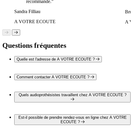
recommande.”
Sandra Filliau
Bru
A VOTRE ECOUTE
A 
Questions fréquentes
Quelle est l'adresse de A VOTRE ECOUTE ?
A VOTRE ECOUTE est situé au 11 rue du Général de
Gaulle, 58200 Cosne Cours Sur Loire
Comment contacter A VOTRE ECOUTE ?
Vous pouvez contacter A VOTRE ECOUTE par téléphone
au 03 45 80 90 88
Quels audioprothésistes travaillent chez A VOTRE ECOUTE ?
Mr Alexis DUPONT travaille chez A VOTRE ECOUTE
Est-il possible de prendre rendez-vous en ligne chez A VOTRE
ECOUTE ?