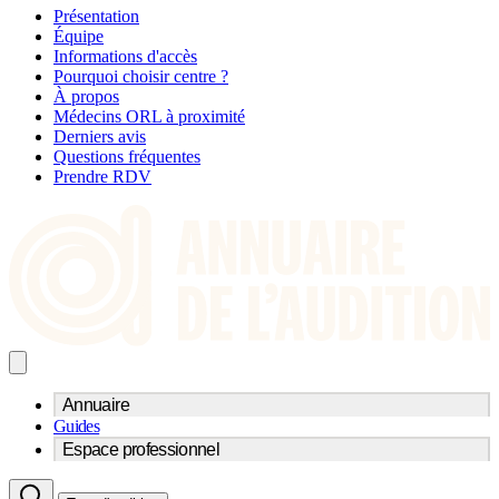
Présentation
Équipe
Informations d'accès
Pourquoi choisir centre ?
À propos
Médecins ORL à proximité
Derniers avis
Questions fréquentes
Prendre RDV
Annuaire
Guides
Trouvez un professionnel de l'audition
Espace professionnel
Centre d'audioprothèse
Audioprothésistes
Acteurs et services