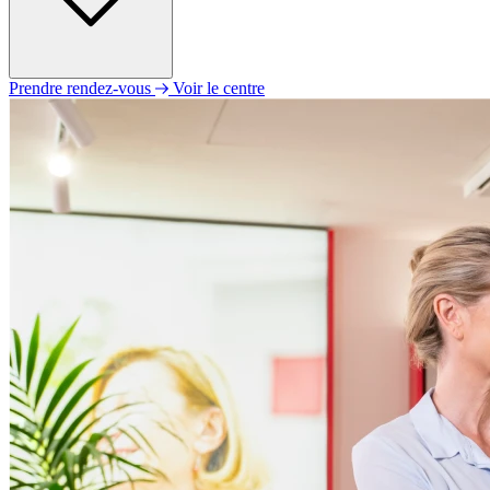
Prendre rendez-vous
Voir le centre
Lundi
08h30 - 12h30
13h30 - 18h30
Mardi
Fermé
Mercredi
09h00 - 12h30
13h30 - 17h30
Jeudi
Fermé
Vendredi
Fermé
Samedi
Fermé
Dimanche
Fermé