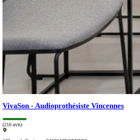
VivaSon - Audioprothésiste Vincennes
(216 avis)