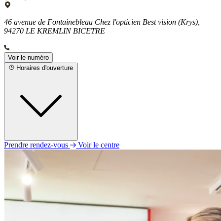
46 avenue de Fontainebleau Chez l'opticien Best vision (Krys),
94270 LE KREMLIN BICETRE
Voir le numéro
Horaires d'ouverture
Prendre rendez-vous
Voir le centre
Lundi
Fermé
Mardi
Fermé
Mercredi
Fermé
Jeudi
10h00 - 13h00