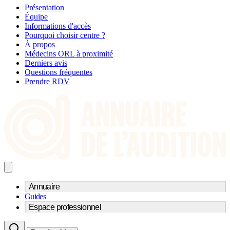
Présentation
Équipe
Informations d'accès
Pourquoi choisir centre ?
À propos
Médecins ORL à proximité
Derniers avis
Questions fréquentes
Prendre RDV
Annuaire
Guides
Trouvez un professionnel de l'audition
Espace professionnel
Centre d'audioprothèse
Audioprothésistes
Acteurs et services