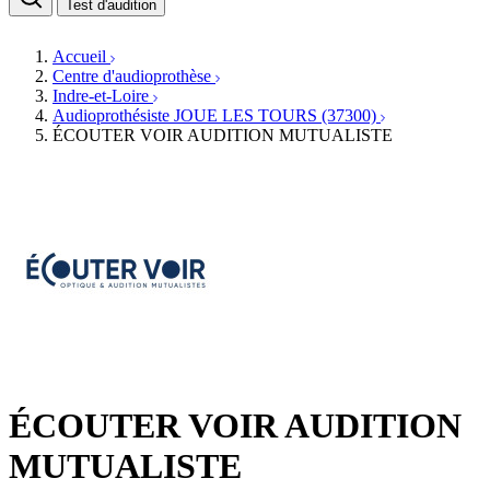
Médecins ORL & Phoniatres
Test d'audition
Fournisseurs
Orthophonistes
Réseaux d'audioprothèse
Services ORL
Services ORL
Accueil
Écoles spécialisées
Orthophonistes
Centre d'audioprothèse
Fournisseurs
Formations et écoles
Indre-et-Loire
Associations
Organismes / Syndicats
Audioprothésiste JOUE LES TOURS (37300)
Produits
ÉCOUTER VOIR AUDITION MUTUALISTE
Ressources
Actualités
AuditionTV
Évènements
ÉCOUTER VOIR AUDITION
MUTUALISTE