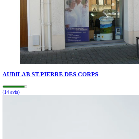
09h00 - 12h30
13h30 - 18h00
Vendredi
09h00 - 12h30
13h30 - 18h00
Samedi
Fermé
Dimanche
Fermé
AUDILAB ST-PIERRE DES CORPS
(14 avis)