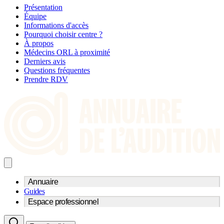
Présentation
Équipe
Informations d'accès
Pourquoi choisir centre ?
À propos
Médecins ORL à proximité
Derniers avis
Questions fréquentes
Prendre RDV
Annuaire
Guides
Trouvez un professionnel de l'audition
Espace professionnel
Centre d'audioprothèse
Audioprothésistes
Acteurs et services