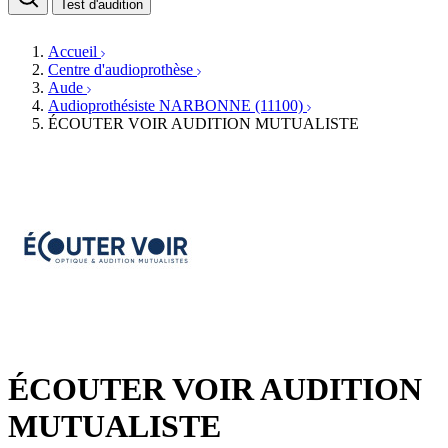
Médecins ORL & Phoniatres
Test d'audition
Fournisseurs
Orthophonistes
Réseaux d'audioprothèse
Services ORL
Services ORL
Accueil
Écoles spécialisées
Orthophonistes
Centre d'audioprothèse
Fournisseurs
Formations et écoles
Aude
Associations
Organismes / Syndicats
Audioprothésiste NARBONNE (11100)
Produits
ÉCOUTER VOIR AUDITION MUTUALISTE
Ressources
Actualités
AuditionTV
Évènements
ÉCOUTER VOIR AUDITION
MUTUALISTE