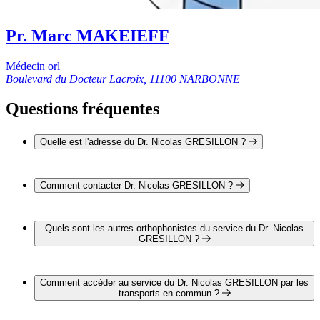
Pr. Marc MAKEIEFF
Médecin orl
Boulevard du Docteur Lacroix, 11100 NARBONNE
Questions fréquentes
Quelle est l'adresse du Dr. Nicolas GRESILLON ?
L'adresse du Dr. Nicolas GRESILLON est Boulevard du
Docteur Lacroix 11100 NARBONNE
Comment contacter Dr. Nicolas GRESILLON ?
Il est possible de contacter Dr. Nicolas GRESILLON par
téléphone au 04 68 42 60 00.
Quels sont les autres orthophonistes du service du Dr. Nicolas
GRESILLON ?
2 autres orthophonistes exercent également dans le service du
Dr. Nicolas GRESILLON :
Comment accéder au service du Dr. Nicolas GRESILLON par les
Dr. Yohanan VELEINE
transports en commun ?
Pr. Marc MAKEIEFF
Le service du Dr. Nicolas GRESILLON est situé à proximité