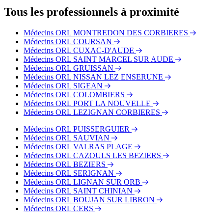
des arrêts suivants :
Tous les professionnels à proximité
Bus - Turenne
Bus - Maraussan
Médecins ORL MONTREDON DES CORBIERES
Bus - Montmorency
Médecins ORL COURSAN
Médecins ORL CUXAC-D'AUDE
Médecins ORL SAINT MARCEL SUR AUDE
Médecins ORL GRUISSAN
Médecins ORL NISSAN LEZ ENSERUNE
Médecins ORL SIGEAN
Médecins ORL COLOMBIERS
Médecins ORL PORT LA NOUVELLE
Médecins ORL LEZIGNAN CORBIERES
Médecins ORL PUISSERGUIER
Médecins ORL SAUVIAN
Médecins ORL VALRAS PLAGE
Médecins ORL CAZOULS LES BEZIERS
Médecins ORL BEZIERS
Médecins ORL SERIGNAN
Médecins ORL LIGNAN SUR ORB
Médecins ORL SAINT CHINIAN
Médecins ORL BOUJAN SUR LIBRON
Médecins ORL CERS