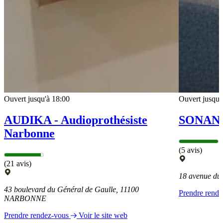
Ouvert jusqu'à 18:00
Ouvert jusqu'
AUDIKA - Audioprothésiste
SONAN
Narbonne
(5 avis)
(21 avis)
18 avenue d
43 boulevard du Général de Gaulle, 11100
Prendre rend
NARBONNE
Prendre rendez-vous
Voir le site web