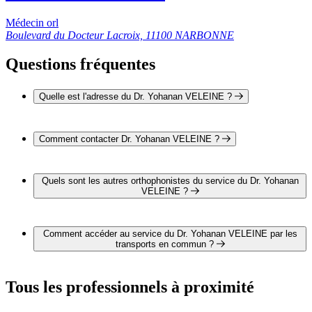
Médecin orl
Boulevard du Docteur Lacroix, 11100 NARBONNE
Questions fréquentes
Quelle est l'adresse du Dr. Yohanan VELEINE ?
L'adresse du Dr. Yohanan VELEINE est Boulevard du
Docteur Lacroix 11100 NARBONNE
Comment contacter Dr. Yohanan VELEINE ?
Il est possible de contacter Dr. Yohanan VELEINE par
téléphone au 04 68 42 60 00.
Quels sont les autres orthophonistes du service du Dr. Yohanan
VELEINE ?
2 autres orthophonistes exercent également dans le service du
Dr. Yohanan VELEINE :
Comment accéder au service du Dr. Yohanan VELEINE par les
Dr. Nicolas GRESILLON
transports en commun ?
Pr. Marc MAKEIEFF
Le service du Dr. Yohanan VELEINE est situé à proximité
des arrêts suivants :
Tous les professionnels à proximité
Bus - Turenne
Bus - Maraussan