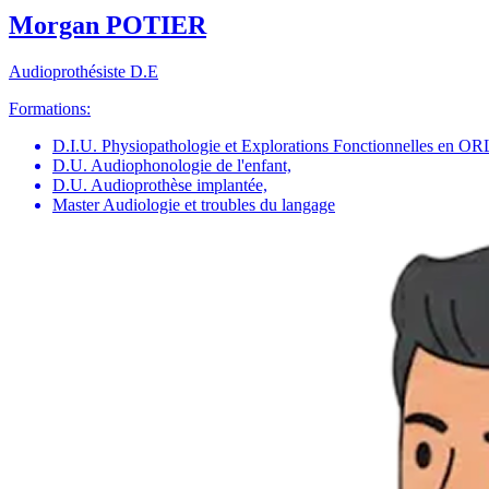
Morgan POTIER
Audioprothésiste D.E
Formations:
D.I.U. Physiopathologie et Explorations Fonctionnelles en ORL
D.U. Audiophonologie de l'enfant,
D.U. Audioprothèse implantée,
Master Audiologie et troubles du langage