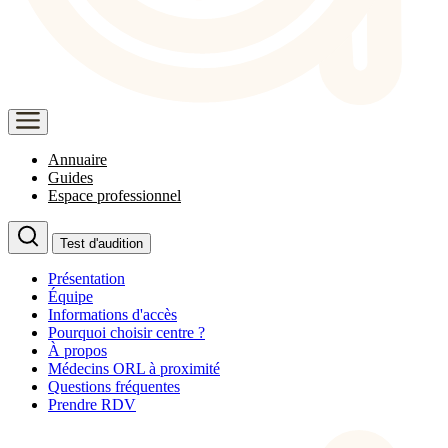
Annuaire
Guides
Espace professionnel
Test d'audition
Présentation
Équipe
Informations d'accès
Pourquoi choisir centre ?
À propos
Médecins ORL à proximité
Questions fréquentes
Prendre RDV