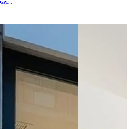
 RGPD
.