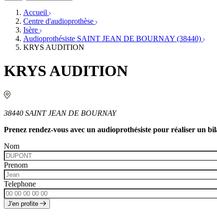
Orthophonistes
Réseaux d'audioprothèse
Accueil
Services ORL
Services ORL
Centre d'audioprothèse
Écoles spécialisées
Orthophonistes
Isère
Fournisseurs
Formations et écoles
Audioprothésiste SAINT JEAN DE BOURNAY (38440)
Associations
Organismes / Syndicats
KRYS AUDITION
Produits
Ressources
KRYS AUDITION
Actualités
AuditionTV
Évènements
38440 SAINT JEAN DE BOURNAY
Prenez rendez-vous avec un audioprothésiste pour réaliser un bila
Nom
Prenom
Telephone
J'en profite