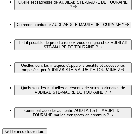
Quelle est l'adresse de AUDILAB STE-MAURE DE TOURAINE
?
AUDILAB STE-MAURE DE TOURAINE est situé au
Centre commercial Intermarché, 37800 Sainte Maure De
Comment contacter AUDILAB STE-MAURE DE TOURAINE ?
Touraine
Vous pouvez contacter AUDILAB STE-MAURE DE
TOURAINE par téléphone au 02 47 65 05 15
Est-il possible de prendre rendez-vous en ligne chez AUDILAB
STE-MAURE DE TOURAINE ?
Oui, il est possible de prendre rendez-vous en ligne chez
AUDILAB STE-MAURE DE TOURAINE pour un bilan
Quelles sont les marques d'appareils auditifs et accessoires
auditif complet et gratuit en cliquant sur le lien suivant :
proposées par AUDILAB STE-MAURE DE TOURAINE ?
https://www.audilab.fr/centre/audioprothesiste-sainte-maure-
de-touraine/#dispo-step
AUDILAB STE-MAURE DE TOURAINE propose les
marques suivantes :
Quels sont les mutuelles et réseaux de soins partenaires de
PHONAK
AUDILAB STE-MAURE DE TOURAINE ?
OTICON
BERNAFON
AUDILAB STE-MAURE DE TOURAINE est partenaire
avec les mutuelles et réseaux de soins suivants :
Comment accéder au centre AUDILAB STE-MAURE DE
CARTE BLANCHE
TOURAINE par les transports en commun ?
ITELIS
KALIXIA
AUDILAB STE-MAURE DE TOURAINE est situé à
proximité des arrêts suivants :
Horaires d'ouverture