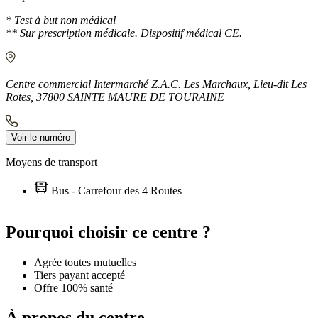
* Test à but non médical
** Sur prescription médicale. Dispositif médical CE.
Centre commercial Intermarché Z.A.C. Les Marchaux, Lieu-dit Les
Rotes, 37800 SAINTE MAURE DE TOURAINE
Voir le numéro
Moyens de transport
Bus - Carrefour des 4 Routes
Leaflet
|
©
OpenStreetMap
contributors
+
Pourquoi choisir ce centre ?
−
Agrée toutes mutuelles
Tiers payant accepté
Offre 100% santé
À propos du centre