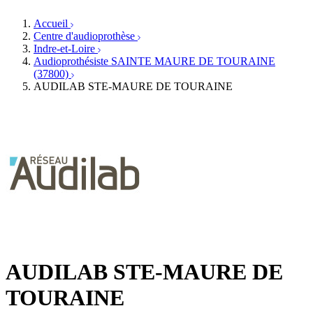
Orthophonistes
Réseaux d'audioprothèse
Services ORL
Services ORL
Accueil
Écoles spécialisées
Orthophonistes
Centre d'audioprothèse
Fournisseurs
Formations et écoles
Indre-et-Loire
Associations
Organismes / Syndicats
Audioprothésiste SAINTE MAURE DE TOURAINE
Produits
(37800)
AUDILAB STE-MAURE DE TOURAINE
Ressources
Actualités
AuditionTV
Évènements
AUDILAB STE-MAURE DE
TOURAINE