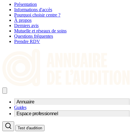
Présentation
Informations d'accès
Pourquoi choisir centre ?
À propos
Derniers avis
Mutuelle et réseaux de soins
Questions fréquentes
Prendre RDV
Annuaire
Guides
Trouvez un professionnel de l'audition
Espace professionnel
Centre d'audioprothèse
Audioprothésistes
Acteurs et services
Médecins ORL & Phoniatres
Test d'audition
Fournisseurs