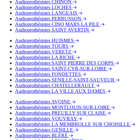
Audioprothésistes CHINON
Audioprothésistes LOCHES
Audioprothésistes LANGEAIS
Audioprothésistes PERRUSSON
Audioprothésistes CINQ MARS LA PILE
Audioprothésistes SAINT AVERTIN
Audioprothésistes HUISMES
Audioprothésistes TOURS
Audioprothésistes VERETZ
Audioprothésistes LA RICHE
Audioprothésistes SAINT PIERRE DES CORPS
Audioprothésistes SAINT-CYR-SUR-LOIRE
Audioprothésistes FONDETTES
Audioprothésistes SENILLE-SAINT-SAUVEUR
Audioprothésistes CHATELLERAULT
Audioprothésistes LA VILLE AUX DAMES
Audioprothésistes AVOINE
Audioprothésistes MONTLOUIS-SUR-LOIRE
Audioprothésistes PREUILLY SUR CLAISE
Audioprothésistes VOUVRAY
Audioprothésistes LA MEMBROLLE SUR CHOISILLE
Audioprothésistes GENILLE
Audioprothésistes BLÉRÉ