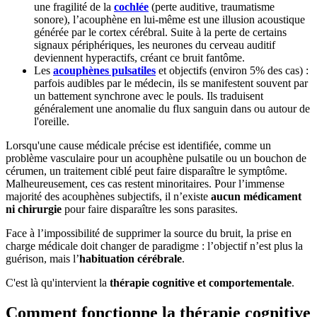
une fragilité de la
cochlée
(perte auditive, traumatisme
sonore), l’acouphène en lui-même est une illusion acoustique
générée par le cortex cérébral. Suite à la perte de certains
signaux périphériques, les neurones du cerveau auditif
deviennent hyperactifs, créant ce bruit fantôme.
Les
acouphènes pulsatiles
et objectifs (environ 5% des cas) :
parfois audibles par le médecin, ils se manifestent souvent par
un battement synchrone avec le pouls. Ils traduisent
généralement une anomalie du flux sanguin dans ou autour de
l'oreille.
Lorsqu'une cause médicale précise est identifiée, comme un
problème vasculaire pour un acouphène pulsatile ou un bouchon de
cérumen, un traitement ciblé peut faire disparaître le symptôme.
Malheureusement, ces cas restent minoritaires. Pour l’immense
majorité des acouphènes subjectifs, il n’existe
aucun médicament
ni chirurgie
pour faire disparaître les sons parasites.
Face à l’impossibilité de supprimer la source du bruit, la prise en
charge médicale doit changer de paradigme : l’objectif n’est plus la
guérison, mais l’
habituation cérébrale
.
C'est là qu'intervient la
thérapie cognitive et comportementale
.
Comment fonctionne la thérapie cognitive