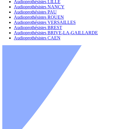
Audioprothésistes LILLE
Audioprothésistes NANCY
Audioprothésistes PAU
Audioprothésistes ROUEN
Audioprothésistes VERSAILLES
Audioprothésistes BREST
Audioprothésistes BRIVE-LA-GAILLARDE
Audioprothésistes CAEN