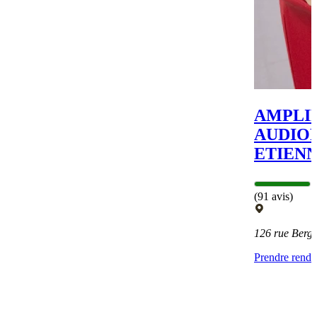
AMPLI
AUDIOP
ETIEN
(91 avis)
126 rue Ber
Prendre rend