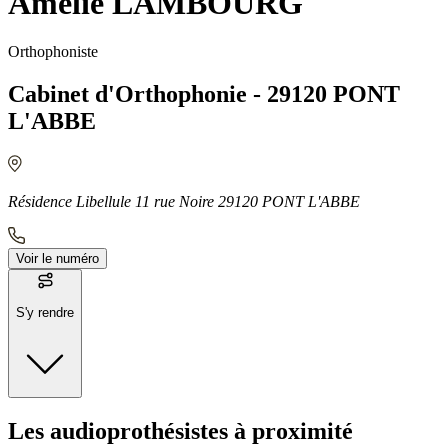
Amélie LAMBOURG
Orthophoniste
Cabinet d'Orthophonie - 29120 PONT
L'ABBE
Résidence Libellule 11 rue Noire 29120 PONT L'ABBE
Voir le numéro
S'y rendre
Moyens de transport
Les audioprothésistes à proximité