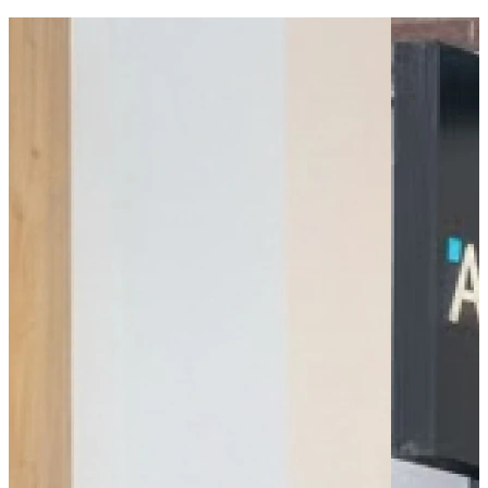
Bus - Pont-L'Abbé, Docteur Guias
Bus - Pont-L'Abbé, Gare Routière
Bus - Pont-L'Abbé, Bringall
Parking public
Parking - Parking des Camélias
Leaflet
|
©
OpenStreetMap
contributors
+
−