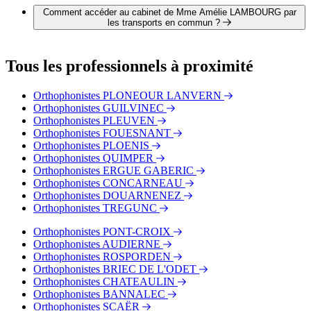
téléphone au 02 98 87 18 45.
Comment accéder au cabinet de Mme Amélie LAMBOURG par
les transports en commun ?
Le cabinet de Mme Amélie LAMBOURG est situé à
proximité des arrêts suivants :
Tous les professionnels à proximité
Bus - Pont-L'Abbé, Docteur Guias
Bus - Pont-L'Abbé, Gare Routière
Orthophonistes PLONEOUR LANVERN
Bus - Pont-L'Abbé, Bringall
Orthophonistes GUILVINEC
Orthophonistes PLEUVEN
Orthophonistes FOUESNANT
Orthophonistes PLOENIS
Orthophonistes QUIMPER
Orthophonistes ERGUE GABERIC
Orthophonistes CONCARNEAU
Orthophonistes DOUARNENEZ
Orthophonistes TREGUNC
Orthophonistes PONT-CROIX
Orthophonistes AUDIERNE
Orthophonistes ROSPORDEN
Orthophonistes BRIEC DE L'ODET
Orthophonistes CHATEAULIN
Orthophonistes BANNALEC
Orthophonistes SCAËR