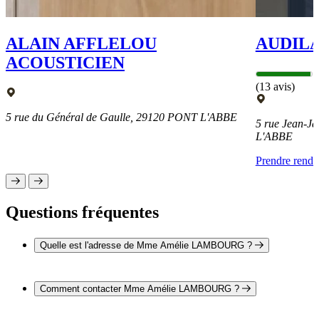
ALAIN AFFLELOU
AUDILA
ACOUSTICIEN
(13 avis)
5 rue du Général de Gaulle, 29120 PONT L'ABBE
5 rue Jean-J
L'ABBE
Prendre rend
Questions fréquentes
Quelle est l'adresse de Mme Amélie LAMBOURG ?
L'adresse de Mme Amélie LAMBOURG est Résidence
Libellule 29120 PONT L'ABBE
Comment contacter Mme Amélie LAMBOURG ?
Il est possible de contacter Mme Amélie LAMBOURG par