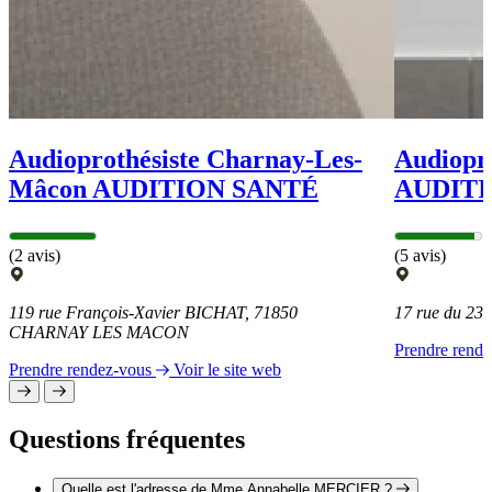
Audioprothésiste Charnay-Les-
Audiopro
Mâcon AUDITION SANTÉ
AUDITI
(2 avis)
(5 avis)
119 rue François-Xavier BICHAT, 71850
17 rue du 23
CHARNAY LES MACON
Prendre rend
Prendre rendez-vous
Voir le site web
Questions fréquentes
Quelle est l'adresse de Mme Annabelle MERCIER ?