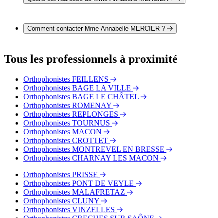
L'adresse de Mme Annabelle MERCIER est Pl. Eugène
Pillard 01190 PONT DE VAUX
Comment contacter Mme Annabelle MERCIER ?
Il est possible de contacter Mme Annabelle MERCIER par
téléphone au 03 85 36 41 34.
Tous les professionnels à proximité
Orthophonistes FEILLENS
Orthophonistes BAGE LA VILLE
Orthophonistes BAGE LE CHÂTEL
Orthophonistes ROMENAY
Orthophonistes REPLONGES
Orthophonistes TOURNUS
Orthophonistes MACON
Orthophonistes CROTTET
Orthophonistes MONTREVEL EN BRESSE
Orthophonistes CHARNAY LES MACON
Orthophonistes PRISSE
Orthophonistes PONT DE VEYLE
Orthophonistes MALAFRETAZ
Orthophonistes CLUNY
Orthophonistes VINZELLES