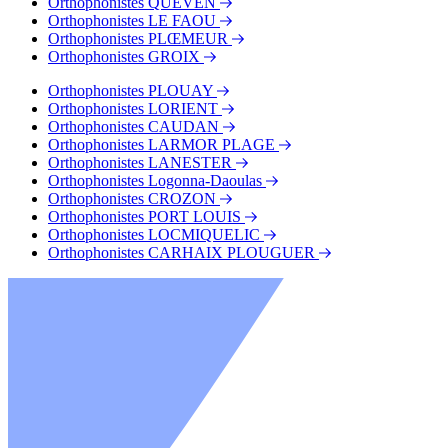
Orthophonistes QUEVEN
Orthophonistes LE FAOU
Orthophonistes PLŒMEUR
Orthophonistes GROIX
Orthophonistes PLOUAY
Orthophonistes LORIENT
Orthophonistes CAUDAN
Orthophonistes LARMOR PLAGE
Orthophonistes LANESTER
Orthophonistes Logonna-Daoulas
Orthophonistes CROZON
Orthophonistes PORT LOUIS
Orthophonistes LOCMIQUELIC
Orthophonistes CARHAIX PLOUGUER