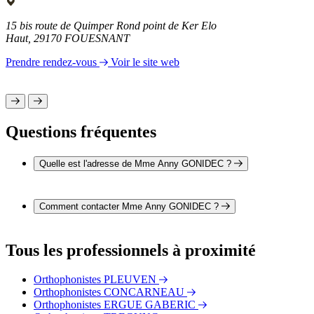
15 bis route de Quimper Rond point de Ker Elo
Haut, 29170 FOUESNANT
Prendre rendez-vous
Voir le site web
Questions fréquentes
Quelle est l'adresse de Mme Anny GONIDEC ?
L'adresse de Mme Anny GONIDEC est 11 rue de Kérourgué
29170 FOUESNANT
Comment contacter Mme Anny GONIDEC ?
Il est possible de contacter Mme Anny GONIDEC par
téléphone au 02 98 56 62 00.
Tous les professionnels à proximité
Orthophonistes PLEUVEN
Orthophonistes CONCARNEAU
Orthophonistes ERGUE GABERIC