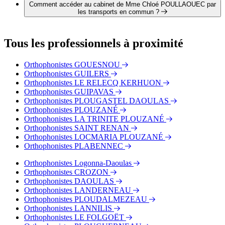
Mme Chloé POULLAOUEC :
Comment accéder au cabinet de Mme Chloé POULLAOUEC par
Mme Marie BERNARD
les transports en commun ?
Mme Marie BUNEL
Le cabinet de Mme Chloé POULLAOUEC est situé à
proximité des arrêts suivants :
Tous les professionnels à proximité
Bus - Jean Moulin
Bus - Les Îles
Orthophonistes GOUESNOU
Bus - Multiplexe
Orthophonistes GUILERS
Tram - Château
Orthophonistes LE RELECQ KERHUON
Tram - Jean Jaurès
Orthophonistes GUIPAVAS
Tram - Liberté
Orthophonistes PLOUGASTEL DAOULAS
Orthophonistes PLOUZANÉ
Orthophonistes LA TRINITE PLOUZANÉ
Orthophonistes SAINT RENAN
Orthophonistes LOCMARIA PLOUZANÉ
Orthophonistes PLABENNEC
Orthophonistes Logonna-Daoulas
Orthophonistes CROZON
Orthophonistes DAOULAS
Orthophonistes LANDERNEAU
Orthophonistes PLOUDALMEZEAU
Orthophonistes LANNILIS
Orthophonistes LE FOLGOËT