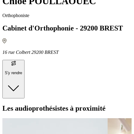
Chloé POULLAOUEC
Orthophoniste
Cabinet d'Orthophonie - 29200 BREST
16 rue Colbert 29200 BREST
S'y rendre
Moyens de transport
Les audioprothésistes à proximité
Bus - Jean Moulin
Bus - Les Îles
Bus - Multiplexe