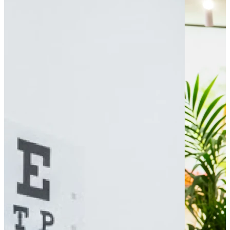
Tram - Château
Tram - Jean Jaurès
Tram - Liberté
Parking public
Parking - PMR
Leaflet
|
©
OpenStreetMap
contributors
+
−