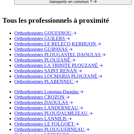
Mme Marie BERNARD
transports en commun ?
Mme Chloé POULLAOUEC
Le cabinet de Mme Marie BUNEL est situé à proximité des
arrêts suivants :
Tous les professionnels à proximité
Bus - Jean Moulin
Bus - Les Îles
Orthophonistes GOUESNOU
Bus - Multiplexe
Orthophonistes GUILERS
Tram - Château
Orthophonistes LE RELECQ KERHUON
Tram - Jean Jaurès
Orthophonistes GUIPAVAS
Tram - Liberté
Orthophonistes PLOUGASTEL DAOULAS
Orthophonistes PLOUZANÉ
Orthophonistes LA TRINITE PLOUZANÉ
Orthophonistes SAINT RENAN
Orthophonistes LOCMARIA PLOUZANÉ
Orthophonistes PLABENNEC
Orthophonistes Logonna-Daoulas
Orthophonistes CROZON
Orthophonistes DAOULAS
Orthophonistes LANDERNEAU
Orthophonistes PLOUDALMEZEAU
Orthophonistes LANNILIS
Orthophonistes LE FOLGOËT
Orthophonistes PLOUGUERNEAU