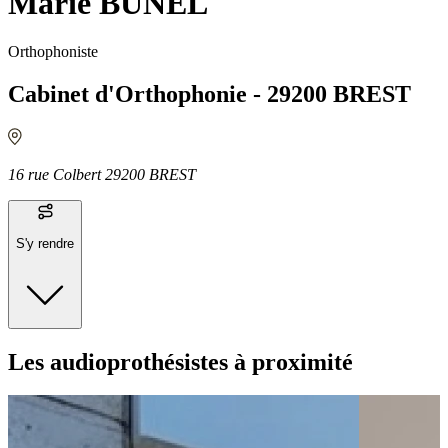
Marie BUNEL
Orthophoniste
Cabinet d'Orthophonie - 29200 BREST
16 rue Colbert 29200 BREST
S'y rendre
Moyens de transport
Les audioprothésistes à proximité
Bus - Jean Moulin
Bus - Les Îles
Bus - Multiplexe