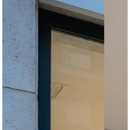
Tram - Château
Tram - Jean Jaurès
Tram - Liberté
Parking public
Parking - PMR
Leaflet
|
©
OpenStreetMap
contributors
+
−