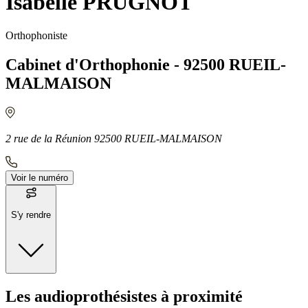
Isabelle PRUGNOT
Orthophoniste
Cabinet d'Orthophonie - 92500 RUEIL-
MALMAISON
2 rue de la Réunion 92500 RUEIL-MALMAISON
Voir le numéro
S'y rendre
Moyens de transport
Les audioprothésistes à proximité