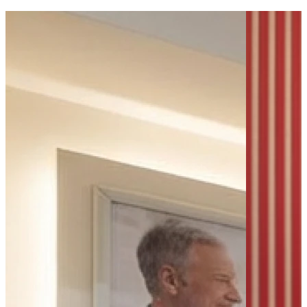
Bus - Place Besche
Bus - Rueil Ville
Bus - Boulevard National
Parking public
Parking - Parking du Prieuré
Parking - Parking Médiathèque
Parking - Parking Hôtel de ville
Leaflet
|
©
OpenStreetMap
contributors
+
−