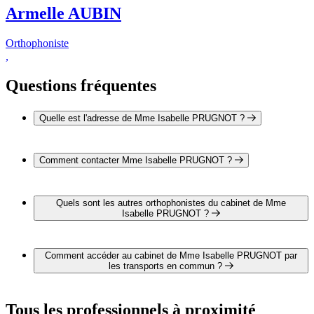
Armelle AUBIN
Orthophoniste
,
Questions fréquentes
Quelle est l'adresse de Mme Isabelle PRUGNOT ?
L'adresse de Mme Isabelle PRUGNOT est 2 rue de la
Réunion 92500 RUEIL-MALMAISON
Comment contacter Mme Isabelle PRUGNOT ?
Il est possible de contacter Mme Isabelle PRUGNOT par
téléphone au 01 47 49 48 99.
Quels sont les autres orthophonistes du cabinet de Mme
Isabelle PRUGNOT ?
1 autre orthophoniste exerce également dans le cabinet de
Mme Isabelle PRUGNOT :
Comment accéder au cabinet de Mme Isabelle PRUGNOT par
Mme Armelle AUBIN
les transports en commun ?
Le cabinet de Mme Isabelle PRUGNOT est situé à proximité
des arrêts suivants :
Tous les professionnels à proximité