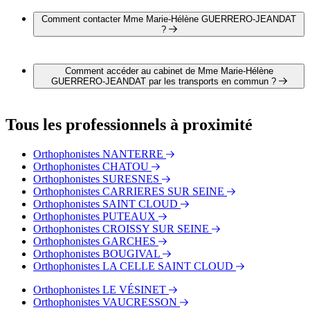
L'adresse de Mme Marie-Hélène GUERRERO-JEANDAT
est 12 rue d'Estienne d'Orves 92500 RUEIL-MALMAISON
Comment contacter Mme Marie-Hélène GUERRERO-JEANDAT
?
Il est possible de contacter Mme Marie-Hélène GUERRERO-
JEANDAT par téléphone au 01 47 14 90 40.
Comment accéder au cabinet de Mme Marie-Hélène
GUERRERO-JEANDAT par les transports en commun ?
Le cabinet de Mme Marie-Hélène GUERRERO-JEANDAT
est situé à proximité des arrêts suivants :
Tous les professionnels à proximité
Bus - Place Besche
Bus - Rueil Ville
Orthophonistes NANTERRE
Bus - Boulevard National
Orthophonistes CHATOU
Orthophonistes SURESNES
Orthophonistes CARRIERES SUR SEINE
Orthophonistes SAINT CLOUD
Orthophonistes PUTEAUX
Orthophonistes CROISSY SUR SEINE
Orthophonistes GARCHES
Orthophonistes BOUGIVAL
Orthophonistes LA CELLE SAINT CLOUD
Orthophonistes LE VÉSINET
Orthophonistes VAUCRESSON