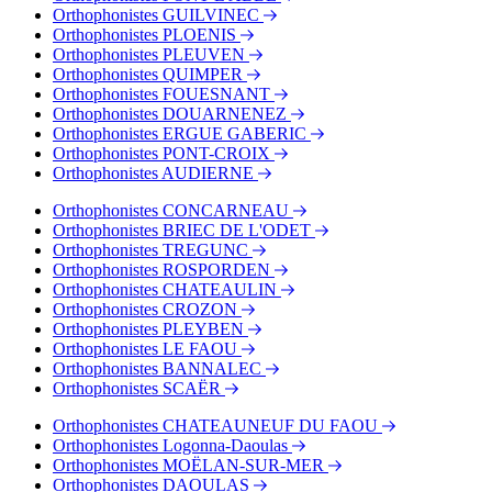
Bus - Plonéour-Lanvern, Place A. Ronarc'h
Orthophonistes GUILVINEC
Orthophonistes PLOENIS
Orthophonistes PLEUVEN
Orthophonistes QUIMPER
Orthophonistes FOUESNANT
Orthophonistes DOUARNENEZ
Orthophonistes ERGUE GABERIC
Orthophonistes PONT-CROIX
Orthophonistes AUDIERNE
Orthophonistes CONCARNEAU
Orthophonistes BRIEC DE L'ODET
Orthophonistes TREGUNC
Orthophonistes ROSPORDEN
Orthophonistes CHATEAULIN
Orthophonistes CROZON
Orthophonistes PLEYBEN
Orthophonistes LE FAOU
Orthophonistes BANNALEC
Orthophonistes SCAËR
Orthophonistes CHATEAUNEUF DU FAOU
Orthophonistes Logonna-Daoulas
Orthophonistes MOËLAN-SUR-MER
Orthophonistes DAOULAS