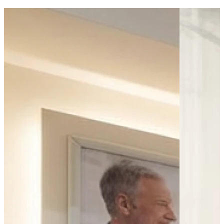
Bus - Plonéour-Lanvern, Cimetière
Bus - Plonéour-Lanvern, Kerbréac'h
Bus - Plonéour-Lanvern, Place A. Ronarc'h
Parking public
Parking - Place du 19 Mars 1962
Leaflet
|
©
OpenStreetMap
contributors
+
−