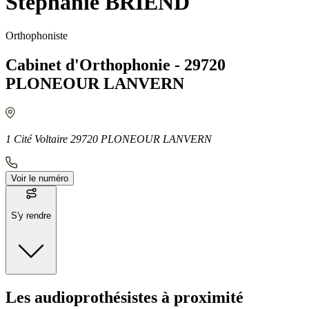
Stéphanie BRIEND
Orthophoniste
Cabinet d'Orthophonie - 29720
PLONEOUR LANVERN
1 Cité Voltaire 29720 PLONEOUR LANVERN
Voir le numéro
S'y rendre
Moyens de transport
Les audioprothésistes à proximité