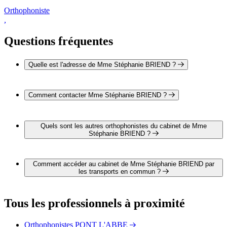
Orthophoniste
,
Questions fréquentes
Quelle est l'adresse de Mme Stéphanie BRIEND ?
L'adresse de Mme Stéphanie BRIEND est 1 Cité Voltaire
29720 PLONEOUR LANVERN
Comment contacter Mme Stéphanie BRIEND ?
Il est possible de contacter Mme Stéphanie BRIEND par
téléphone au 02 98 82 69 59.
Quels sont les autres orthophonistes du cabinet de Mme
Stéphanie BRIEND ?
3 autres orthophonistes exercent également dans le cabinet de
Mme Stéphanie BRIEND :
Comment accéder au cabinet de Mme Stéphanie BRIEND par
Mme Amélie LE CAM
les transports en commun ?
Mme Gwen SKALA
Mme Diane DUPIN
Le cabinet de Mme Stéphanie BRIEND est situé à proximité
des arrêts suivants :
Tous les professionnels à proximité
Bus - Plonéour-Lanvern, Cimetière
Bus - Plonéour-Lanvern, Kerbréac'h
Orthophonistes PONT L'ABBE