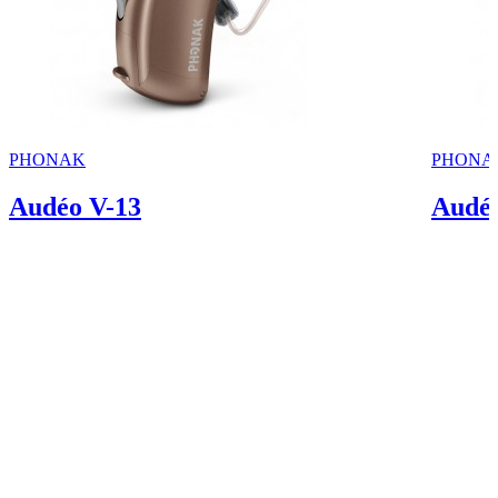
PHONAK
PHONA
Audéo V-13
Audéo