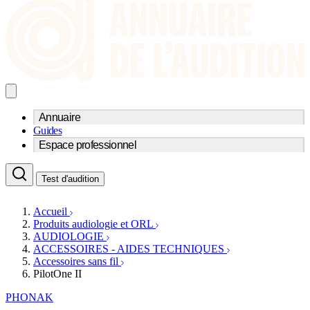
Annuaire
Guides
Trouvez un professionnel de l'audition
Espace professionnel
Centre d'audioprothèse
Audioprothésistes
Acteurs et services
Médecins ORL & Phoniatres
Test d'audition
Fournisseurs
Orthophonistes
Réseaux d'audioprothèse
Services ORL
Services ORL
Accueil
Écoles spécialisées
Orthophonistes
Produits audiologie et ORL
Fournisseurs
Formations et écoles
AUDIOLOGIE
Associations
Organismes / Syndicats
ACCESSOIRES - AIDES TECHNIQUES
Produits
Accessoires sans fil
PilotOne II
Ressources
Actualités
PHONAK
AuditionTV