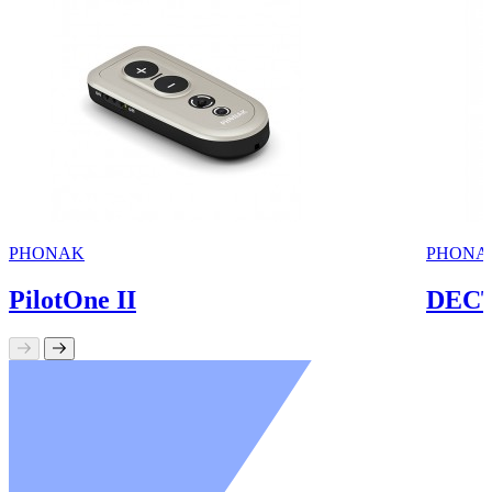
PHONAK
PHONA
PilotOne II
DECT