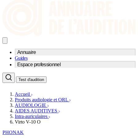
Annuaire
Guides
Trouvez un professionnel de l'audition
Espace professionnel
Centre d'audioprothèse
Audioprothésistes
Acteurs et services
Médecins ORL & Phoniatres
Test d'audition
Fournisseurs
Orthophonistes
Réseaux d'audioprothèse
Services ORL
Services ORL
Accueil
Écoles spécialisées
Orthophonistes
Produits audiologie et ORL
Fournisseurs
Formations et écoles
AUDIOLOGIE
Associations
Organismes / Syndicats
AIDES AUDITIVES
Produits
Intra-auriculaires
Virto V-10 O
Ressources
Actualités
PHONAK
AuditionTV