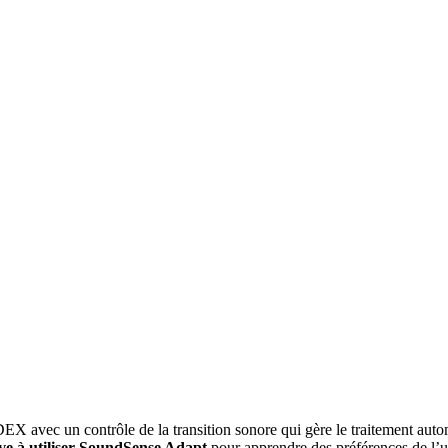
avec un contrôle de la transition sonore qui gère le traitement autom
ve à utiliser SoundSense Adapt
pour apprendre des préférences de l’ut