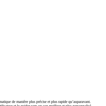
atique de manière plus précise et plus rapide qu’auparavant.
ilisateur et le guider vers un son meilleur et plus personnalisé.