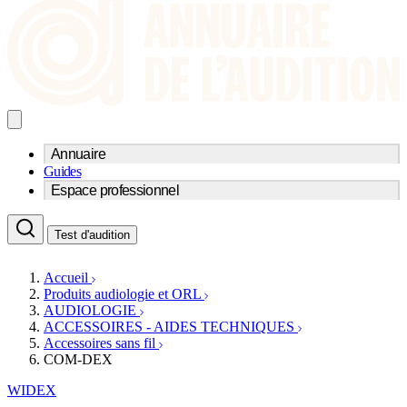
Annuaire
Guides
Trouvez un professionnel de l'audition
Espace professionnel
Centre d'audioprothèse
Audioprothésistes
Acteurs et services
Médecins ORL & Phoniatres
Test d'audition
Fournisseurs
Orthophonistes
Réseaux d'audioprothèse
Services ORL
Services ORL
Accueil
Écoles spécialisées
Orthophonistes
Produits audiologie et ORL
Fournisseurs
Formations et écoles
AUDIOLOGIE
Associations
Organismes / Syndicats
ACCESSOIRES - AIDES TECHNIQUES
Produits
Accessoires sans fil
COM-DEX
Ressources
Actualités
WIDEX
AuditionTV