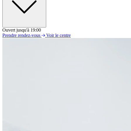
Ouvert jusqu'à 19:00
Lundi
Prendre rendez-vous
Voir le centre
10h00 - 19h00
Mardi
10h00 - 19h00
Mercredi
10h00 - 19h00
Jeudi
10h00 - 19h00
Vendredi
10h00 - 19h00
Samedi
10h00 - 19h00
Dimanche
Fermé