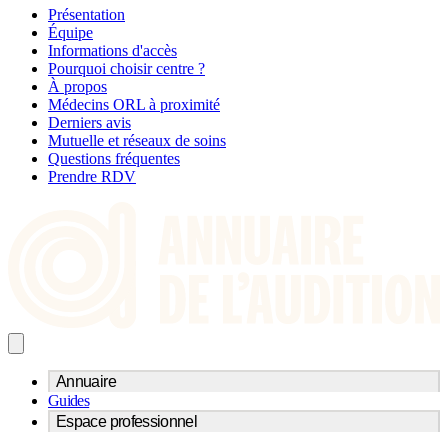
Présentation
Équipe
Informations d'accès
Pourquoi choisir centre ?
À propos
Médecins ORL à proximité
Derniers avis
Mutuelle et réseaux de soins
Questions fréquentes
Prendre RDV
Annuaire
Guides
Trouvez un professionnel de l'audition
Espace professionnel
Centre d'audioprothèse