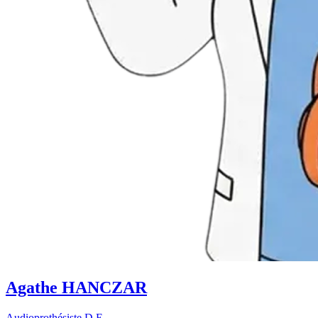
Agathe HANCZAR
Audioprothésiste D.E