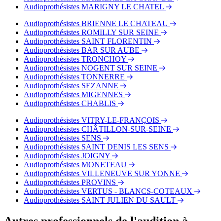
Audioprothésistes MARIGNY LE CHATEL
Audioprothésistes BRIENNE LE CHATEAU
Audioprothésistes ROMILLY SUR SEINE
Audioprothésistes SAINT FLORENTIN
Audioprothésistes BAR SUR AUBE
Audioprothésistes TRONCHOY
Audioprothésistes NOGENT SUR SEINE
Audioprothésistes TONNERRE
Audioprothésistes SEZANNE
Audioprothésistes MIGENNES
Audioprothésistes CHABLIS
Audioprothésistes VITRY-LE-FRANÇOIS
Audioprothésistes CHÂTILLON-SUR-SEINE
Audioprothésistes SENS
Audioprothésistes SAINT DENIS LES SENS
Audioprothésistes JOIGNY
Audioprothésistes MONETEAU
Audioprothésistes VILLENEUVE SUR YONNE
Audioprothésistes PROVINS
Audioprothésistes VERTUS - BLANCS-COTEAUX
Audioprothésistes SAINT JULIEN DU SAULT
Autres professionnels de l'audition à