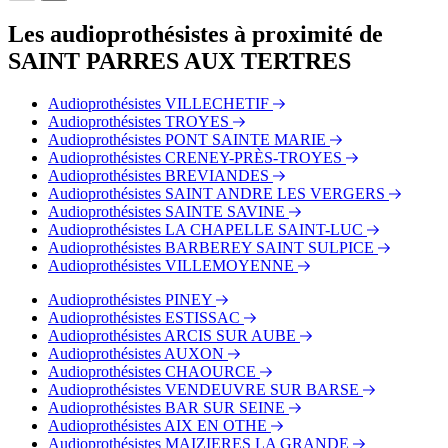
Les audioprothésistes à proximité de
SAINT PARRES AUX TERTRES
Audioprothésistes VILLECHETIF
Audioprothésistes TROYES
Audioprothésistes PONT SAINTE MARIE
Audioprothésistes CRENEY-PRÈS-TROYES
Audioprothésistes BREVIANDES
Audioprothésistes SAINT ANDRE LES VERGERS
Audioprothésistes SAINTE SAVINE
Audioprothésistes LA CHAPELLE SAINT-LUC
Audioprothésistes BARBEREY SAINT SULPICE
Audioprothésistes VILLEMOYENNE
Audioprothésistes PINEY
Audioprothésistes ESTISSAC
Audioprothésistes ARCIS SUR AUBE
Audioprothésistes AUXON
Audioprothésistes CHAOURCE
Audioprothésistes VENDEUVRE SUR BARSE
Audioprothésistes BAR SUR SEINE
Audioprothésistes AIX EN OTHE
Audioprothésistes MAIZIERES LA GRANDE