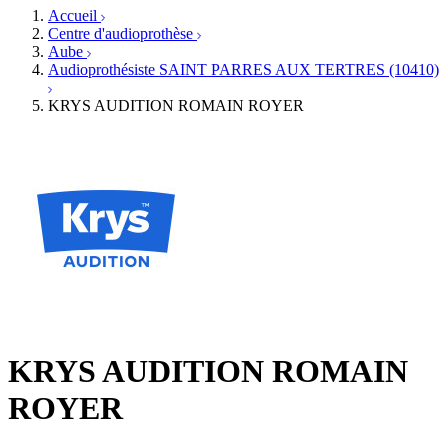
Services ORL
Services ORL
Accueil
Écoles spécialisées
Orthophonistes
Centre d'audioprothèse
Fournisseurs
Formations et écoles
Aube
Associations
Organismes / Syndicats
Audioprothésiste SAINT PARRES AUX TERTRES (10410)
Produits
KRYS AUDITION ROMAIN ROYER
Ressources
Actualités
AuditionTV
Évènements
KRYS AUDITION ROMAIN
ROYER