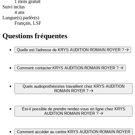
1 mois gratuit
Suivi inclus
4 ans
Langue(s) parlée(s)
Français, LSF
Questions fréquentes
Quelle est l'adresse de KRYS AUDITION ROMAIN ROYER ?
KRYS AUDITION ROMAIN ROYER est situé au 44
avenue du Général de Gaulle, 10410 Saint Parres Aux Tertres
Comment contacter KRYS AUDITION ROMAIN ROYER ?
Vous pouvez contacter KRYS AUDITION ROMAIN
ROYER par téléphone au 03 25 78 41 42
Quels audioprothésistes travaillent chez KRYS AUDITION
ROMAIN ROYER ?
Mr Romain ROYER travaille chez KRYS AUDITION
ROMAIN ROYER
Est-il possible de prendre rendez-vous en ligne chez KRYS
AUDITION ROMAIN ROYER ?
Oui, il est possible de prendre rendez-vous en ligne chez
KRYS AUDITION ROMAIN ROYER pour un bilan auditif
Comment accéder au centre KRYS AUDITION ROMAIN ROYER