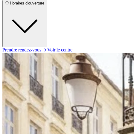
Horaires d'ouverture
Prendre rendez-vous
Voir le centre
Lundi
Fermé
Mardi
Fermé
Mercredi
09h00 - 12h30
13h30 - 17h30
Jeudi
09h00 - 12h30
13h30 - 17h30
Vendredi
Fermé
Samedi
Fermé
Dimanche