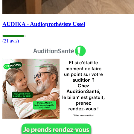
AUDIKA - Audioprothésiste Ussel
(21 avis)