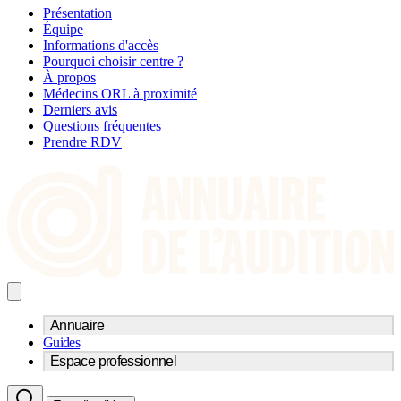
Présentation
Équipe
Informations d'accès
Pourquoi choisir centre ?
À propos
Médecins ORL à proximité
Derniers avis
Questions fréquentes
Prendre RDV
Annuaire
Guides
Trouvez un professionnel de l'audition
Espace professionnel
Centre d'audioprothèse
Audioprothésistes
Acteurs et services