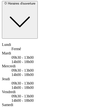
utm_source=store+Locator&utm_medium=CTA&utm_campaign
proximité des arrêts suivants :
Horaires d'ouverture
Bus - Fournial
Bus - Abbé Alvitre
Bus - Pont d'Estavel
Lundi
Fermé
Mardi
09h30 - 13h00
14h00 - 18h00
Mercredi
09h30 - 13h00
14h00 - 18h00
Jeudi
09h30 - 13h00
14h00 - 18h00
Vendredi
09h30 - 13h00
14h00 - 18h00
Samedi