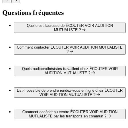
Questions fréquentes
Quelle est l'adresse de ÉCOUTER VOIR AUDITION
MUTUALISTE ?
ÉCOUTER VOIR AUDITION MUTUALISTE est situé au
14 avenue Jean-Charles Rivet , 19100 Brive-La-Gaillarde
Comment contacter ÉCOUTER VOIR AUDITION MUTUALISTE
?
Vous pouvez contacter ÉCOUTER VOIR AUDITION
MUTUALISTE par téléphone au 05 55 10 21 47
Quels audioprothésistes travaillent chez ÉCOUTER VOIR
AUDITION MUTUALISTE ?
Mme Maëlys LAMY travaille chez ÉCOUTER VOIR
AUDITION MUTUALISTE
Est-il possible de prendre rendez-vous en ligne chez ÉCOUTER
VOIR AUDITION MUTUALISTE ?
Oui, il est possible de prendre rendez-vous en ligne chez
ÉCOUTER VOIR AUDITION MUTUALISTE pour un
Comment accéder au centre ÉCOUTER VOIR AUDITION
bilan auditif complet et gratuit en cliquant sur le lien suivant :
MUTUALISTE par les transports en commun ?
https://www.ecoutervoir.fr/trouver-un-magasin/brive-la-
gaillarde-rivet/?
ÉCOUTER VOIR AUDITION MUTUALISTE est situé à