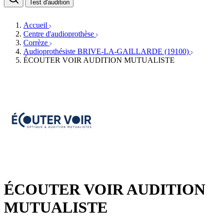
Médecins ORL & Phoniatres
Test d'audition
Fournisseurs
Orthophonistes
Réseaux d'audioprothèse
Services ORL
Services ORL
Accueil
Écoles spécialisées
Orthophonistes
Centre d'audioprothèse
Fournisseurs
Formations et écoles
Corrèze
Associations
Organismes / Syndicats
Audioprothésiste BRIVE-LA-GAILLARDE (19100)
Produits
ÉCOUTER VOIR AUDITION MUTUALISTE
Ressources
Actualités
AuditionTV
Évènements
ÉCOUTER VOIR AUDITION
MUTUALISTE