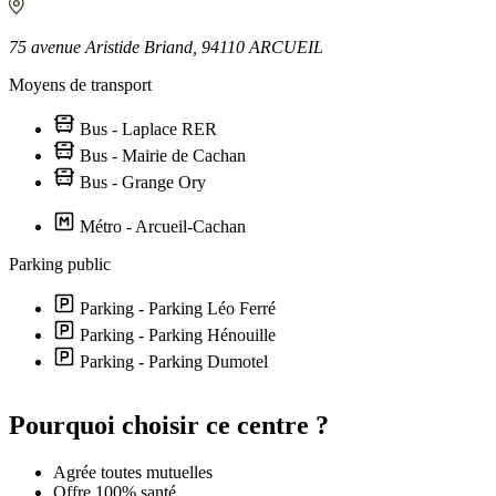
75 avenue Aristide Briand, 94110 ARCUEIL
Moyens de transport
Bus - Laplace RER
Bus - Mairie de Cachan
Bus - Grange Ory
Métro - Arcueil-Cachan
Parking public
Parking - Parking Léo Ferré
Parking - Parking Hénouille
Parking - Parking Dumotel
Leaflet
|
©
OpenStreetMap
contributors
+
Pourquoi choisir ce centre ?
−
Agrée toutes mutuelles
Offre 100% santé