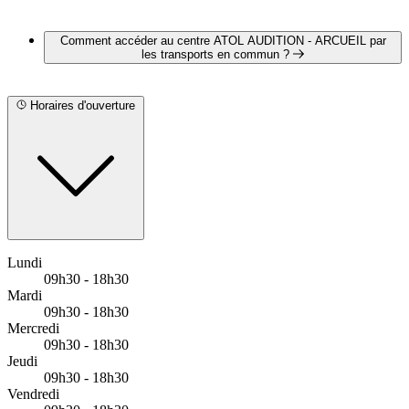
https://www.doctolib.fr/centre-auditif/arcueil/atol-audition-
arcueil/booking/motives?source=profile
ATOL AUDITION - ARCUEIL propose les marques
suivantes :
Comment accéder au centre ATOL AUDITION - ARCUEIL par
STARKEY FRANCE
les transports en commun ?
SIGNIA
ATOL AUDITION - ARCUEIL est situé à proximité des
arrêts suivants :
Horaires d'ouverture
Bus - Laplace RER
Bus - Mairie de Cachan
Bus - Grange Ory
Métro - Arcueil-Cachan
Lundi
09h30 - 18h30
Mardi
09h30 - 18h30
Mercredi
09h30 - 18h30
Jeudi
09h30 - 18h30
Vendredi