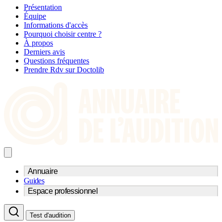
Présentation
Équipe
Informations d'accès
Pourquoi choisir centre ?
À propos
Derniers avis
Questions fréquentes
Prendre Rdv sur Doctolib
Annuaire
Guides
Trouvez un professionnel de l'audition
Espace professionnel
Centre d'audioprothèse
Audioprothésistes
Acteurs et services
Médecins ORL & Phoniatres
Test d'audition
Fournisseurs