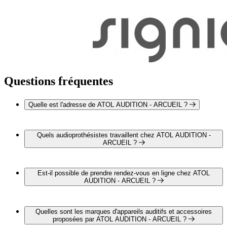
Questions fréquentes
Quelle est l'adresse de ATOL AUDITION - ARCUEIL ?
ATOL AUDITION - ARCUEIL est situé au 75 avenue
Aristide Briand, 94110 Arcueil
Quels audioprothésistes travaillent chez ATOL AUDITION -
ARCUEIL ?
Melle Adèle SEGRE travaille chez ATOL AUDITION -
ARCUEIL
Est-il possible de prendre rendez-vous en ligne chez ATOL
AUDITION - ARCUEIL ?
Oui, il est possible de prendre rendez-vous en ligne chez
ATOL AUDITION - ARCUEIL pour un bilan auditif complet
Quelles sont les marques d'appareils auditifs et accessoires
et gratuit en cliquant sur le lien suivant :
proposées par ATOL AUDITION - ARCUEIL ?