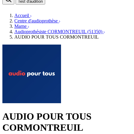
Médecins ORL & Phoniatres
Test d'audition
Fournisseurs
Orthophonistes
Réseaux d'audioprothèse
Services ORL
Services ORL
Accueil
Écoles spécialisées
Orthophonistes
Centre d'audioprothèse
Fournisseurs
Formations et écoles
Marne
Associations
Organismes / Syndicats
Audioprothésiste CORMONTREUIL (51350)
Produits
AUDIO POUR TOUS CORMONTREUIL
Ressources
Actualités
AuditionTV
Évènements
AUDIO POUR TOUS
CORMONTREUIL