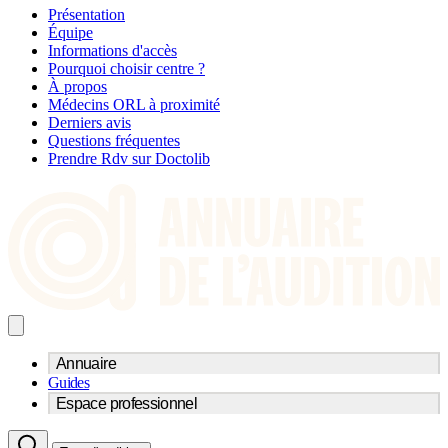
Présentation
Équipe
Informations d'accès
Pourquoi choisir centre ?
À propos
Médecins ORL à proximité
Derniers avis
Questions fréquentes
Prendre Rdv sur Doctolib
Annuaire
Guides
Trouvez un professionnel de l'audition
Espace professionnel
Centre d'audioprothèse
Audioprothésistes
Acteurs et services