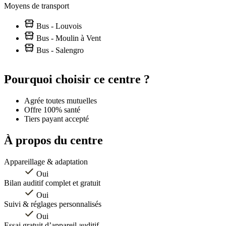
Moyens de transport
Bus - Louvois
Bus - Moulin à Vent
Bus - Salengro
Leaflet
|
©
OpenStreetMap
contributors
+
Pourquoi choisir ce centre ?
−
Agrée toutes mutuelles
Offre 100% santé
Tiers payant accepté
À propos du centre
Appareillage & adaptation
Oui
Bilan auditif complet et gratuit
Oui
Suivi & réglages personnalisés
Oui
Essai gratuit d’appareil auditif