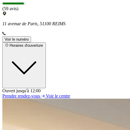
(59 avis)
11 avenue de Paris, 51100 REIMS
Voir le numéro
Horaires d'ouverture
Ouvert jusqu'à 12:00
Lundi
Prendre rendez-vous
Voir le centre
09h00 - 12h00
13h00 - 18h00
Mardi
09h00 - 12h00
13h00 - 18h00
Mercredi