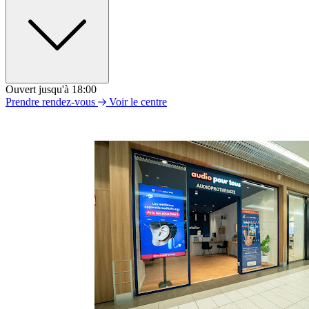
Ouvert jusqu'à 18:00
Lundi
Prendre rendez-vous
Voir le centre
09h00 - 18h00
Mardi
09h00 - 18h00
Mercredi
09h00 - 18h00
Jeudi
09h00 - 18h00
Vendredi
09h00 - 18h00
Samedi
09h00 - 18h00
Dimanche
Fermé