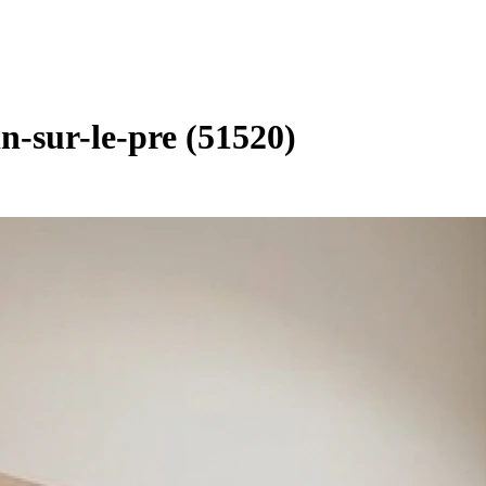
n-sur-le-pre (51520)