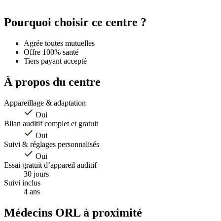
Leaflet
|
©
OpenStreetMap
contributors
+
Pourquoi choisir ce centre ?
−
Agrée toutes mutuelles
Offre 100% santé
Tiers payant accepté
À propos du centre
Appareillage & adaptation
Oui
Bilan auditif complet et gratuit
Oui
Suivi & réglages personnalisés
Oui
Essai gratuit d’appareil auditif
30 jours
Suivi inclus
4 ans
Médecins ORL à proximité