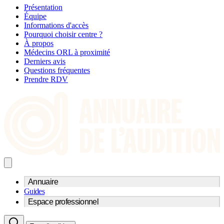
Présentation
Équipe
Informations d'accès
Pourquoi choisir centre ?
À propos
Médecins ORL à proximité
Derniers avis
Questions fréquentes
Prendre RDV
Annuaire
Guides
Trouvez un professionnel de l'audition
Espace professionnel
Centre d'audioprothèse
Audioprothésistes
Acteurs et services