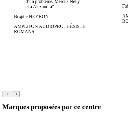
d’un problème. Merci à Nelly
Fab
et à Alexandra”
AM
Brigitte NEYRON
RO
AMPLIFON AUDIOPROTHÉSISTE
ROMANS
Marques proposées par ce centre