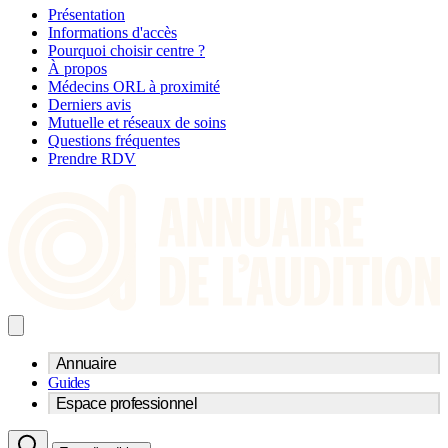
Présentation
Informations d'accès
Pourquoi choisir centre ?
À propos
Médecins ORL à proximité
Derniers avis
Mutuelle et réseaux de soins
Questions fréquentes
Prendre RDV
Annuaire
Guides
Trouvez un professionnel de l'audition
Espace professionnel
Centre d'audioprothèse
Audioprothésistes
Acteurs et services