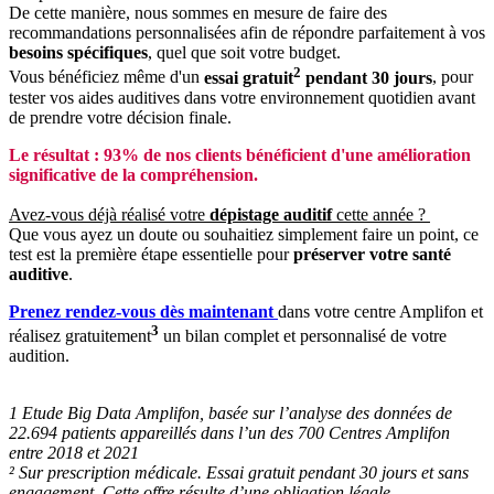
De cette manière, nous sommes en mesure de faire des
recommandations personnalisées afin de répondre parfaitement à vos
besoins spécifiques
, quel que soit votre budget.
2
Vous bénéficiez même d'un
essai gratuit
pendant 30 jours
, pour
tester vos aides auditives dans votre environnement quotidien avant
de prendre votre décision finale.
Le résultat : 93% de nos clients bénéficient d'une amélioration
significative de la compréhension.
Avez-vous déjà réalisé votre
dépistage auditif
cette année ?
Que vous ayez un doute ou souhaitiez simplement faire un point, ce
test est la première étape essentielle pour
préserver votre santé
auditive
.
Prenez rendez-vous dès maintenant
dans votre centre Amplifon et
3
réalisez gratuitement
un bilan complet et personnalisé de votre
audition.
1 Etude Big Data Amplifon, basée sur l’analyse des données de
22.694 patients appareillés dans l’un des 700 Centres Amplifon
entre 2018 et 2021
² Sur prescription médicale. Essai gratuit pendant 30 jours et sans
engagement. Cette offre résulte d’une obligation légale.