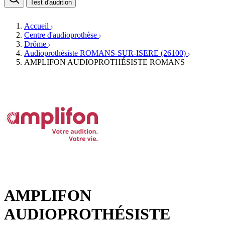
Médecins ORL & Phoniatres
Test d'audition
Fournisseurs
Orthophonistes
Réseaux d'audioprothèse
Services ORL
Services ORL
Accueil
Écoles spécialisées
Orthophonistes
Centre d'audioprothèse
Fournisseurs
Formations et écoles
Drôme
Associations
Organismes / Syndicats
Audioprothésiste ROMANS-SUR-ISERE (26100)
Produits
AMPLIFON AUDIOPROTHÉSISTE ROMANS
Ressources
Actualités
AuditionTV
Évènements
AMPLIFON
AUDIOPROTHÉSISTE