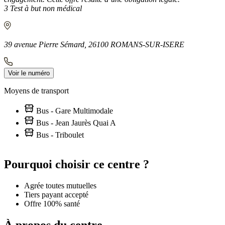
3 Test à but non médical
39 avenue Pierre Sémard, 26100 ROMANS-SUR-ISERE
Voir le numéro
Moyens de transport
Bus - Gare Multimodale
Bus - Jean Jaurès Quai A
Bus - Triboulet
Leaflet
|
©
OpenStreetMap
contributors
+
Pourquoi choisir ce centre ?
−
Agrée toutes mutuelles
Tiers payant accepté
Offre 100% santé
À propos du centre