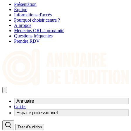
Présentation
Équipe
Informations d'accès
Pourquoi choisir centre ?
À propos
Médecins ORL à proximité
Questions fréquentes
Prendre RDV
Annuaire
Guides
Trouvez un professionnel de l'audition
Espace professionnel
Centre d'audioprothèse
Audioprothésistes
Acteurs et services
Médecins ORL & Phoniatres
Test d'audition
Fournisseurs