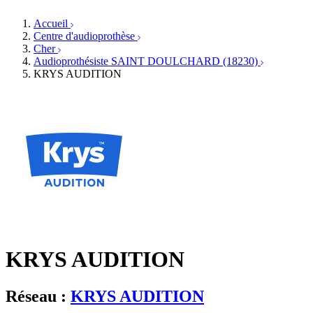
Orthophonistes
Réseaux d'audioprothèse
Services ORL
Services ORL
Accueil
Écoles spécialisées
Orthophonistes
Centre d'audioprothèse
Fournisseurs
Formations et écoles
Cher
Associations
Organismes / Syndicats
Audioprothésiste SAINT DOULCHARD (18230)
Produits
KRYS AUDITION
Ressources
Actualités
AuditionTV
Évènements
KRYS AUDITION
Réseau :
KRYS AUDITION