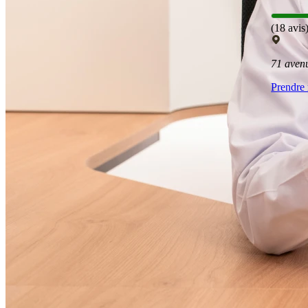
(18 avis
71 aven
Prendre