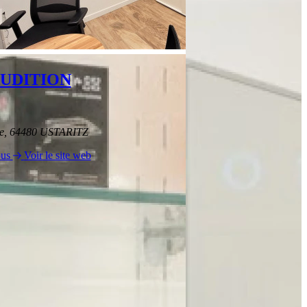
AUDITION
re, 64480 USTARITZ
ous
Voir le site web