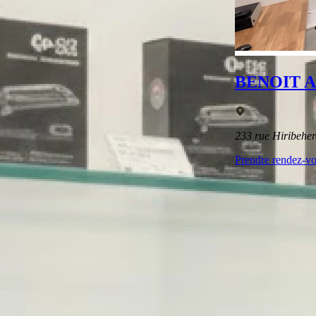
BENOIT 
233 rue Hiribehe
Prendre rendez-v