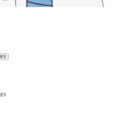
ERES
RES