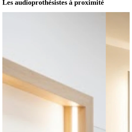
Les audioprothésistes à proximité
Bus - Brignoles - Halte Routière
Bus - HLM Rte de Nice
Bus - College Paul Cézanne
Leaflet
|
©
OpenStreetMap
contributors
+
−