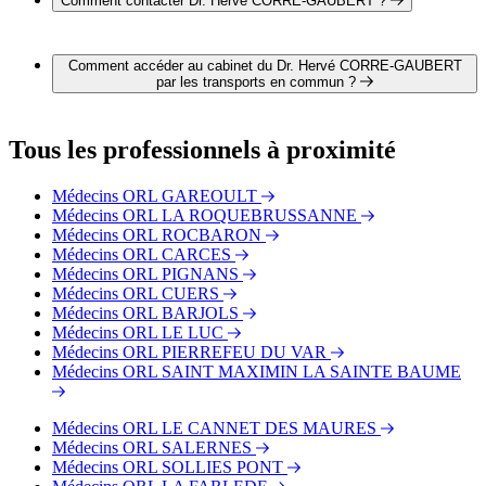
Comment contacter Dr. Hervé CORRE-GAUBERT ?
Il est possible de contacter Dr. Hervé CORRE-GAUBERT
par téléphone au 07 89 24 09 56.
Comment accéder au cabinet du Dr. Hervé CORRE-GAUBERT
par les transports en commun ?
Le cabinet du Dr. Hervé CORRE-GAUBERT est situé à
proximité des arrêts suivants :
Tous les professionnels à proximité
Bus - Brignoles - Halte Routière
Bus - HLM Rte de Nice
Médecins ORL GAREOULT
Bus - College Paul Cézanne
Médecins ORL LA ROQUEBRUSSANNE
Médecins ORL ROCBARON
Médecins ORL CARCES
Médecins ORL PIGNANS
Médecins ORL CUERS
Médecins ORL BARJOLS
Médecins ORL LE LUC
Médecins ORL PIERREFEU DU VAR
Médecins ORL SAINT MAXIMIN LA SAINTE BAUME
Médecins ORL LE CANNET DES MAURES
Médecins ORL SALERNES
Médecins ORL SOLLIES PONT