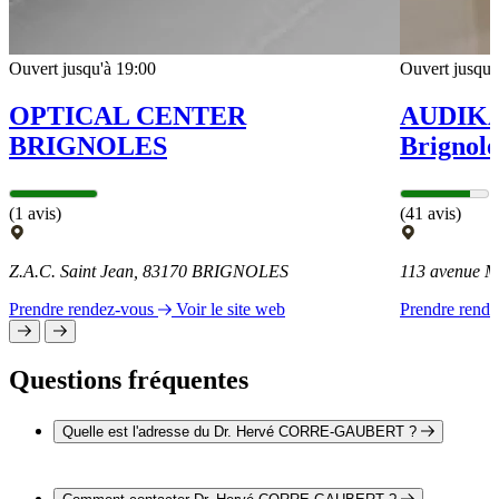
Ouvert jusqu'à 19:00
Ouvert jusqu'
OPTICAL CENTER
AUDIKA 
BRIGNOLES
Brignole
(1 avis)
(41 avis)
Z.A.C. Saint Jean, 83170 BRIGNOLES
113 avenue 
Prendre rendez-vous
Voir le site web
Prendre rend
Questions fréquentes
Quelle est l'adresse du Dr. Hervé CORRE-GAUBERT ?
L'adresse du Dr. Hervé CORRE-GAUBERT est 12
boulevard Saint-Louis 83170 BRIGNOLES