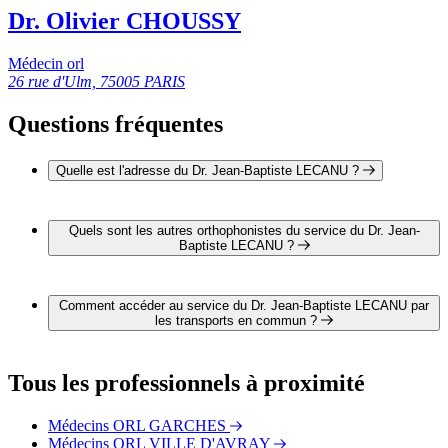
Dr. Olivier CHOUSSY
Médecin orl
26 rue d'Ulm, 75005 PARIS
Questions fréquentes
Quelle est l'adresse du Dr. Jean-Baptiste LECANU ?
L'adresse du Dr. Jean-Baptiste LECANU est 35 rue Dailly
92210 SAINT CLOUD
Quels sont les autres orthophonistes du service du Dr. Jean-
Baptiste LECANU ?
4 autres orthophonistes exercent également dans le service du
Dr. Jean-Baptiste LECANU :
Comment accéder au service du Dr. Jean-Baptiste LECANU par
Dr. Manuel ERMINY
les transports en commun ?
Dr. Rabah TAOUACHI
Dr. Christian CHAPPEY
Le service du Dr. Jean-Baptiste LECANU est situé à
Dr. Olivier CHOUSSY
proximité des arrêts suivants :
Tous les professionnels à proximité
Bus - Tahère
Bus - Les Croissants
Médecins ORL GARCHES
Bus - Foch - 19 Janvier
Médecins ORL VILLE D'AVRAY