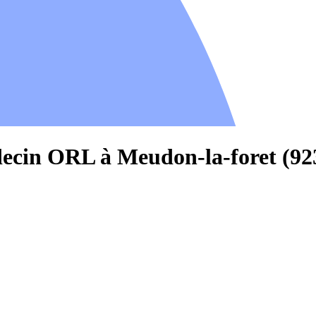
decin ORL à Meudon-la-foret (92